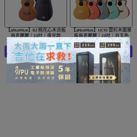
【aNueNue】B2 桃花心木合板
【aNueNue】UC10 雲杉木面單
烏克麗麗｜23吋｜夜光款
板烏克麗麗｜23吋｜共五色
NT$2,200
NT$3,600
NT$4,000
加入購物車
加入購物車