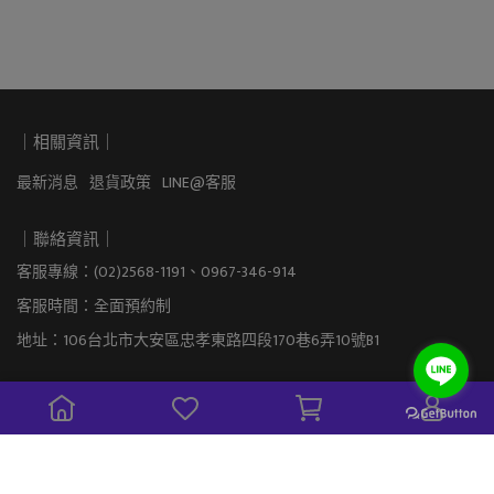
｜相關資訊｜
最新消息
退貨政策
LINE@客服
｜聯絡資訊｜
客服專線：(02)2568-1191、0967-346-914
客服時間：全面預約制
地址：106台北市大安區忠孝東路四段170巷6弄10號B1
｜公司資訊｜
海馬音樂工作室有限公司  |  統一編號：42824174