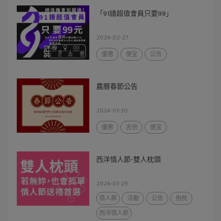
「91譜超值會員只要99」
2024-02-27
優惠
便宜
公告
農曆春節公告
2024-01-30
優惠
吉他
便宜
西洋情人節-雙人枕頭
2024-01-29
情人節
活動
公告
抱枕
西洋情人節