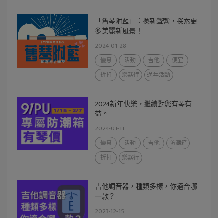
「舊琴附藍」：換新聲響，探索更
多美麗新風景！
2024-01-28
優惠
活動
吉他
便宜
折扣
樂器行
過年活動
2024新年快樂，繼續對您有琴有
益。
2024-01-11
優惠
活動
吉他
防潮箱
折扣
樂器行
吉他調音器，種類多樣，你適合哪
一款？
2023-12-15