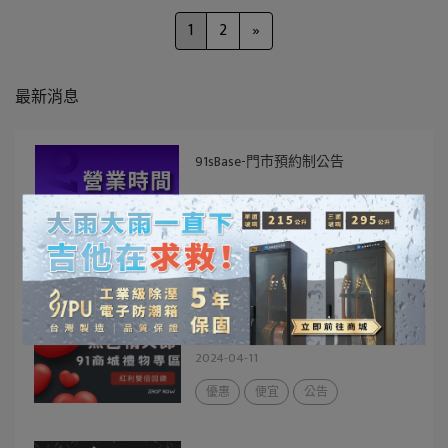
1
2
»
最新消息
91sBase-門市預約制公告
2024-07-01
黑色情人節，海馬加碼雙倍回饋
2024-04-11
優惠
便宜
公告