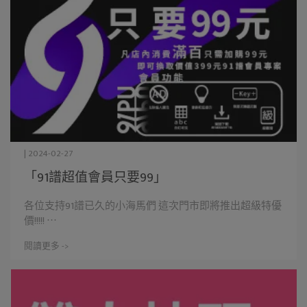
| 2024-02-27
「91譜超值會員只要99」
各位支持91譜已久的小海馬們 這次門市即將推出超級特優
價!!!!! ⋯
閱讀更多 ->