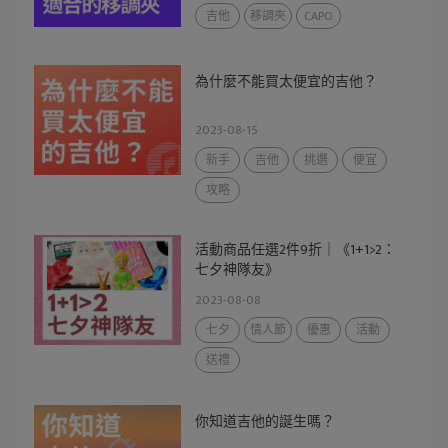
吉他
移調夾
CAPO
為什麼不能買太便宜的吉他？
2023-08-15
新手
吉他
挑選
便宜
攻略
活動商品任選2件9折｜《1+1>2：
七夕神隊友》
2023-08-08
七夕
情人節
優惠
活動
送禮
你知道吉他的誕生嗎？