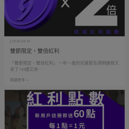
| 2024-03-14
雙節限定，雙倍紅利
「雙節限定，雙倍紅利」 一年一度的兒童節及清明連假又
來了 ! 91譜又來⋯
閱讀更多 ->