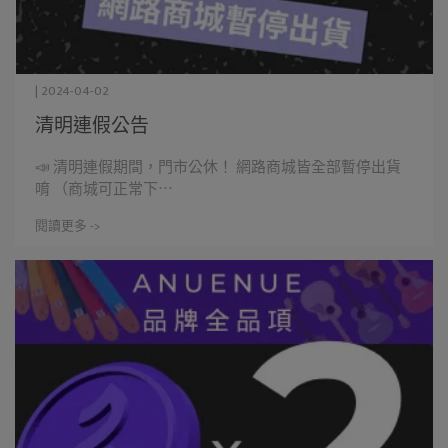
| 2024-04-02
清明連假公告
📣 清明連假期間，門市公休！ 網路商城皆全部暫停出貨
唷 （商城可正常下⋯
閱讀更多 ->