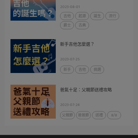
2023-08-01
吉他
起源
誕生
流行
爵士
古典
新手吉他怎麼選？
2023-07-25
新手
吉他
挑選
爸氣十足：父親節送禮攻略
2023-07-24
父親節
爸爸節
送禮
8/8