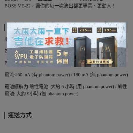
BOSS VE-22，讓你的每一次演出都更專業、更動人！
規格說明
取樣頻率:48 kHz
效果器:39 種
Phrase Loop 樂句循環:37 秒
電流:260 mA (有 phantom power) / 180 mA (無 phantom power)
電池續航力:鹼性電池: 大約 6 小時 (用 phantom power) / 鹼性
電池: 大約 9小時 (無 phantom power)
運送方式