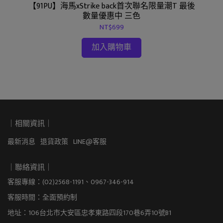
【91PU】海馬xStrike back首次聯名限量潮T 最後
數量優惠中 三色
E
NT$699
溫潤包
加入購物車
｜相關資訊｜
最新消息
退貨政策
LINE@客服
｜聯絡資訊｜
客服專線：(02)2568-1191、0967-346-914
客服時間：全面預約制
地址：106台北市大安區忠孝東路四段170巷6弄10號B1