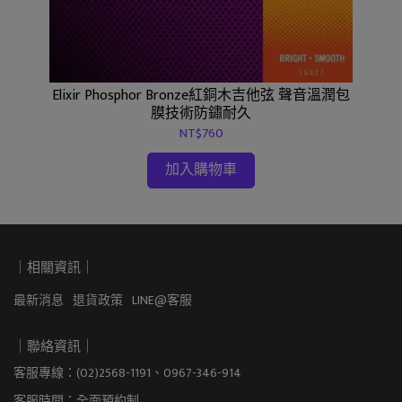
R
架｜
Elixir Phosphor Bronze紅銅木吉他弦 聲音溫潤包
膜技術防鏽耐久
NT$760
加入購物車
｜相關資訊｜
最新消息
退貨政策
LINE@客服
｜聯絡資訊｜
客服專線：(02)2568-1191、0967-346-914
客服時間：全面預約制