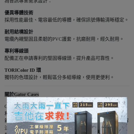
為音訊專業需求設計：
優異導體技術
採用性能最佳、電容最低的導體，確保訊號傳輸清晰穩定。
耐用結構設計
電纜內襯堅固且柔韌的PVC護套，抗磨耐用，經久耐用。
專利導線頭
配備正在申請專利的堅固導線頭，提升產品可靠性。
TORIColor ID 環
獨特的色環設計，輕鬆區分多組導線，使用更便利。
關於
Gator Cases
Gator Cases 於 2000 年創立於佛州坦帕，由父女 Jerry Freed
和 Crystal Morris 創辦。品牌起初推出模塑塑膠吉他硬殼
箱，後逐步擴展至專業音訊、IT、視聽設備及樂器等箱包解
決方案。目前產品超過 1000 種，採用塑膠、木材、縫製材