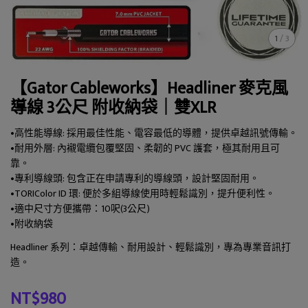
1
/
3
【Gator Cableworks】Headliner 麥克風
導線 3公尺 附收納袋｜雙XLR
•高性能導線: 採用最佳性能、電容最低的導體，提供卓越訊號傳輸。
•耐用外層: 內襯電纜包覆堅固、柔韌的 PVC 護套，極其耐用且可
靠。
•專利導線頭: 包含正在申請專利的導線頭，設計堅固耐用。
•TORIColor ID 環: 便於多組導線使用時輕鬆識別，提升便利性。
•適中尺寸方便攜帶：10呎(3公尺)
•附收納袋
Headliner 系列：卓越傳輸、耐用設計、輕鬆識別，專為專業音訊打
造。
NT$980