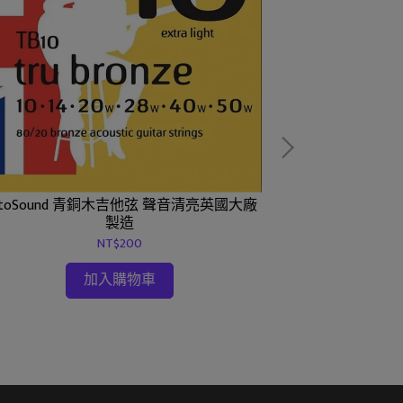
otoSound 青銅木吉他弦 聲音清亮英國大廠
Ayers AY1
製造
NT$200
加入購物車