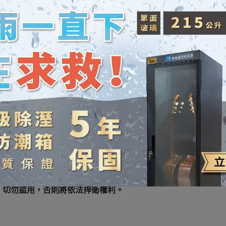
念，選用可回收之環保及無毒材料來製作商品，絲毫不影響品質。並
定的品質與新穎的設計理念，使其深受業界之信賴。
與投入資源，幫助許多獨立音樂人製作及銷售作品，藉此讓缺乏資源
，捐獻給為弱勢學童提供樂器之非營利組織，並且幫助在其站上享用音樂
0 多國並擁有逾 3,000 多間經銷夥伴，是首屈一指的樂器保養器材
設有實體店面。商城販售之商品均以商譽擔保，並嚴守臺灣消費
口接洽售後服務之窘境。
，切勿盜用，否則將依法捍衛權利。