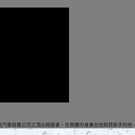
lien 為1990年代汽車保養公司之頂尖經營者，在樂團中身兼吉他與
在汽車保養的專業，結合對樂器的理解和喜好，一手打造了專營樂器保