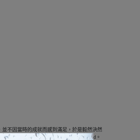
貝斯手的他，並不因當時的成就而感到滿足，於是毅然決然
養器材的跨國企業 ╴ MusicNomad。