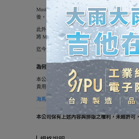
MusicNomad 堅持環保與永續發展之理
後，每年都會推出新世代的樂器保養器材，穩
此外，Rognlien 亦不遺於力地建置網站
將 MusicNomad 商品販售之部分所得
迄今，MusicNomad之事業版圖已遍及全球 4
為何您要在此選購商品？｜海馬安心專案
本公司為全球最具規模之智慧型樂譜平臺，並
貴用戶毋須陷入在他站購買商品後，找不到窗
海馬音樂退換貨及售後服務政策
本公司保有上述內容與排版之權利，未經許可