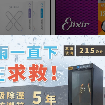
ddario】XSAPB1152 / XSAPB1253
青銅超薄鍍膜木吉他弦｜弦徑：
11-52 / 12-53
NT$720
NT$850
Elixir Bronze黄銅木吉他弦 
包膜技術防鏽耐久12-53
NT$670
NT$780