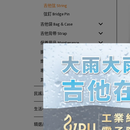
吉他弦 String
弦釘 Bridge Pin
吉他袋 Bag & Case
吉他背帶 Strap
保養用品 Maintenance
擴音設備 & 配件 Amp
樂器架 & 譜架 Stand
【D'A
專業設備 device
磷
其他 Other
民謠吉他 Acoustic Guitar
生活小物 Lifestyle
精選品牌 Feature Brands