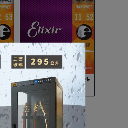
聲音清亮
Elixir Phosphor Bronze紅銅木吉他弦
聲音溫潤包膜技術防鏽耐久
NT$760
NT$850