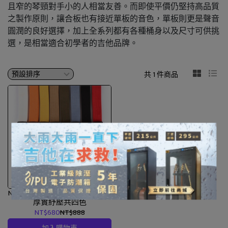
且窄的琴頸對手小的人相當友善。而即使平價仍堅持高品質
之製作原則，讓合板也有接近單板的音色，單板則更是聲音
圓潤的良好選擇，加上全系列都有各種桶身以及尺寸可供挑
選，是相當適合初學者的吉他品牌。
共 1 件商品
Neowood 吉他肩背帶 雙層3mm
厚實紓壓共四色
NT$680
NT$888